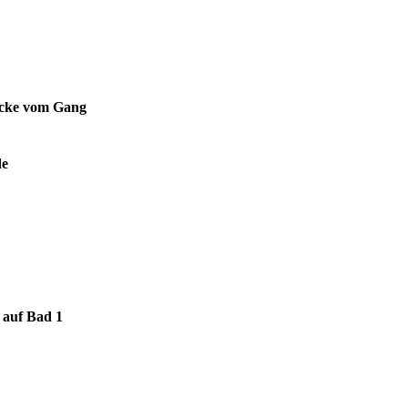
ecke vom Gang
e
 auf Bad 1