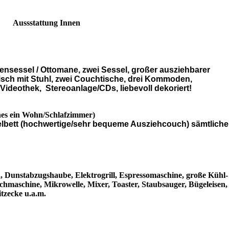
Aus
sstattung
Innen
ensessel / Ottomane, zwei Sessel, großer ausziehbarer
tisch mit Stuhl, zwei Couchtische, drei Kommoden,
Videothek, Stereoanlage/CDs, liebevoll dekoriert!
ines ein Wohn/Schlafzimmer)
pelbett (hochwertige/sehr bequeme Ausziehcouch) sämtliche
, Dunstabzugshaube, Elektrogrill, Espressomaschine, große Kühl-
chmaschine, Mikrowelle, Mixer, Toaster, Staubsauger, Bügeleisen,
itzecke u.a.m.